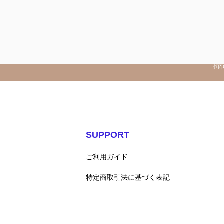
はちみつ茶葉園さんの「蜂蜜紅茶」*
門店」として「幸せになれる香り」と
掃
SUPPORT
ご利用ガイド
特定商取引法に基づく表記