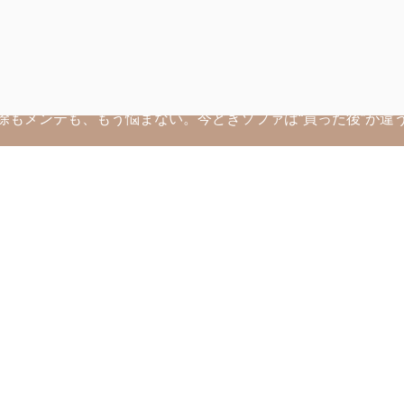
*です！「日本初の蜂蜜紅茶専
「味わい
除もメンテも、もう悩まない。今どきソファは“買った後”が違