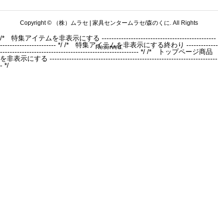
Copyright © （株）ムラセ | 家具センタームラセ/森のくに. All Rights
/* 特集アイテムを非表示にする -----------------------------------------------
----------------------- */
/* 特集アイテムを非表示にする終わり -------------
Reserved.
--------------------------------------------------------- */ /* トップページ商品
を非表示にする ---------------------------------------------------------------------
- */