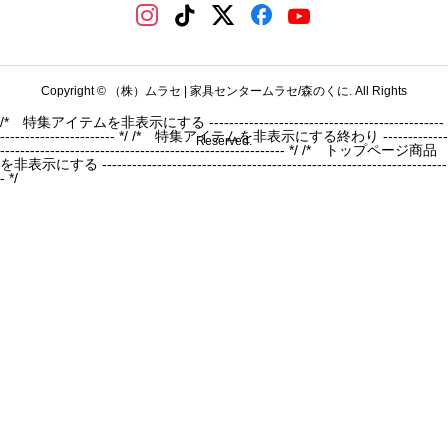
Copyright © （株）ムラセ | 家具センタームラセ/森のくに. All Rights
/* 特集アイテムを非表示にする -----------------------------------------------
----------------------- */
/* 特集アイテムを非表示にする終わり -------------
Reserved.
--------------------------------------------------------- */ /* トップページ商品
を非表示にする ---------------------------------------------------------------------
- */