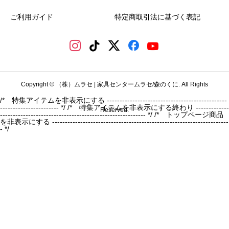
ご利用ガイド
特定商取引法に基づく表記
Copyright © （株）ムラセ | 家具センタームラセ/森のくに. All Rights
/* 特集アイテムを非表示にする -----------------------------------------------
----------------------- */
/* 特集アイテムを非表示にする終わり -------------
Reserved.
--------------------------------------------------------- */ /* トップページ商品
を非表示にする ---------------------------------------------------------------------
- */