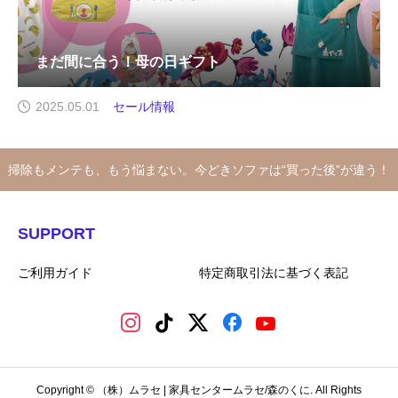
まだ間に合う！母の日ギフト
2025.05.01
セール情報
掃除もメンテも、もう悩まない。今どきソファは“買った後”が違う！
SUPPORT
ご利用ガイド
特定商取引法に基づく表記
Copyright © （株）ムラセ | 家具センタームラセ/森のくに. All Rights