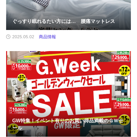
ぐっすり眠れるたい方には… 腰痛マットレス
2025.05.02
商品情報
GW特集！イベント有りのお買い得品満載のＧＷセ
ール