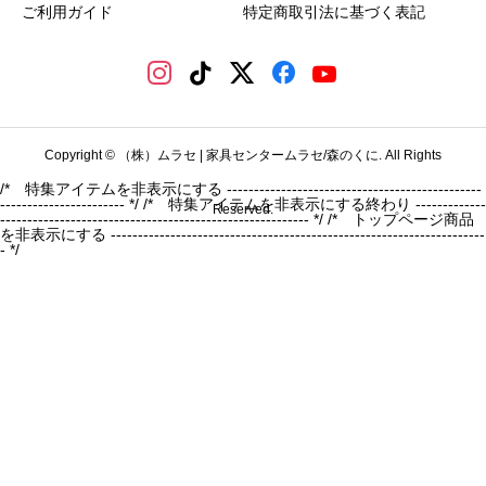
ご利用ガイド
特定商取引法に基づく表記
Copyright © （株）ムラセ | 家具センタームラセ/森のくに. All Rights
/* 特集アイテムを非表示にする -----------------------------------------------
----------------------- */
/* 特集アイテムを非表示にする終わり -------------
Reserved.
--------------------------------------------------------- */ /* トップページ商品
を非表示にする ---------------------------------------------------------------------
- */