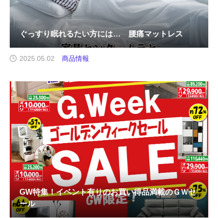
ぐっすり眠れるたい方には… 腰痛マットレス
2025.05.02
商品情報
GW特集！イベント有りのお買い得品満載のＧＷセ
ール