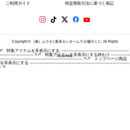
ご利用ガイド
特定商取引法に基づく表記
Copyright © （株）ムラセ | 家具センタームラセ/森のくに. All Rights
/* 特集アイテムを非表示にする -----------------------------------------------
----------------------- */
/* 特集アイテムを非表示にする終わり -------------
Reserved.
--------------------------------------------------------- */ /* トップページ商品
を非表示にする ---------------------------------------------------------------------
- */