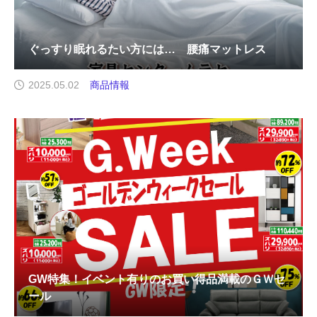
ぐっすり眠れるたい方には… 腰痛マットレス
2025.05.02
商品情報
GW特集！イベント有りのお買い得品満載のＧＷセ
ール