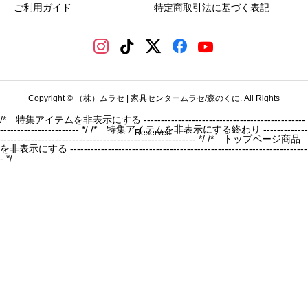
ご利用ガイド
特定商取引法に基づく表記
Copyright © （株）ムラセ | 家具センタームラセ/森のくに. All Rights
/* 特集アイテムを非表示にする -----------------------------------------------
----------------------- */
/* 特集アイテムを非表示にする終わり -------------
Reserved.
--------------------------------------------------------- */ /* トップページ商品
を非表示にする ---------------------------------------------------------------------
- */