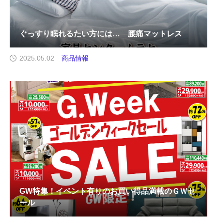
ぐっすり眠れるたい方には… 腰痛マットレス
2025.05.02
商品情報
GW特集！イベント有りのお買い得品満載のＧＷセ
ール