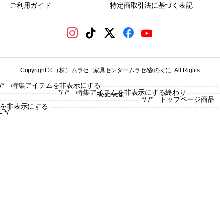
ご利用ガイド
特定商取引法に基づく表記
Copyright © （株）ムラセ | 家具センタームラセ/森のくに. All Rights
/* 特集アイテムを非表示にする -----------------------------------------------
----------------------- */
/* 特集アイテムを非表示にする終わり -------------
Reserved.
--------------------------------------------------------- */ /* トップページ商品
を非表示にする ---------------------------------------------------------------------
- */