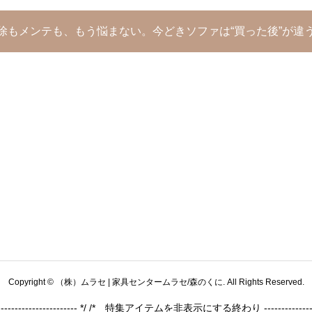
除もメンテも、もう悩まない。今どきソファは“買った後”が違
Copyright © （株）ムラセ | 家具センタームラセ/森のくに. All Rights Reserved.
----------------- */
/* 特集アイテムを非表示にする終わり ------------------------