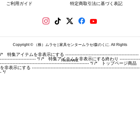
ご利用ガイド
特定商取引法に基づく表記
Copyright © （株）ムラセ | 家具センタームラセ/森のくに. All Rights
/* 特集アイテムを非表示にする -----------------------------------------------
----------------------- */
/* 特集アイテムを非表示にする終わり -------------
Reserved.
--------------------------------------------------------- */ /* トップページ商品
を非表示にする ---------------------------------------------------------------------
- */