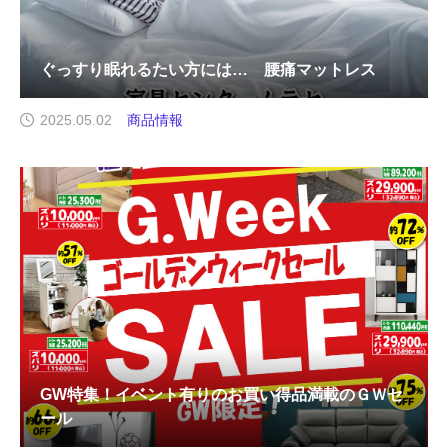
ぐっすり眠れるたい方には… 腰痛マットレス
2025.05.02
商品情報
GW特集！イベント有りのお買い得品満載のＧＷセ
ール