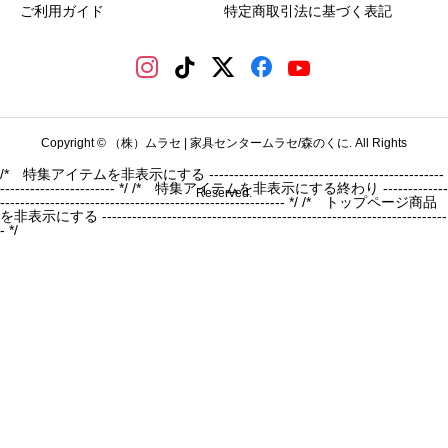
ご利用ガイド
特定商取引法に基づく表記
Copyright © （株）ムラセ | 家具センタームラセ/森のくに. All Rights
/* 特集アイテムを非表示にする -----------------------------------------------
----------------------- */
/* 特集アイテムを非表示にする終わり -------------
Reserved.
--------------------------------------------------------- */ /* トップページ商品
を非表示にする ---------------------------------------------------------------------
- */