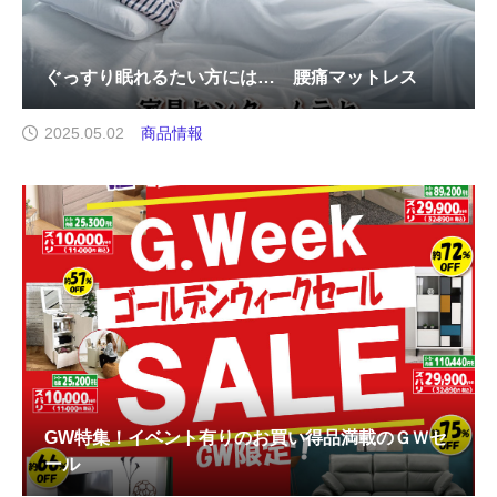
ぐっすり眠れるたい方には… 腰痛マットレス
2025.05.02
商品情報
GW特集！イベント有りのお買い得品満載のＧＷセ
ール