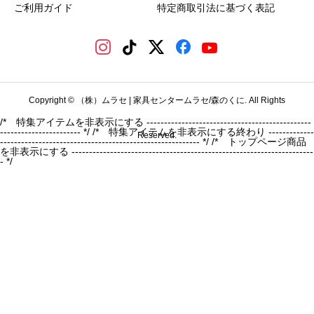
ご利用ガイド
特定商取引法に基づく表記
Copyright © （株）ムラセ | 家具センタームラセ/森のくに. All Rights
/* 特集アイテムを非表示にする -----------------------------------------------
----------------------- */
/* 特集アイテムを非表示にする終わり -------------
Reserved.
--------------------------------------------------------- */ /* トップページ商品
を非表示にする ---------------------------------------------------------------------
- */