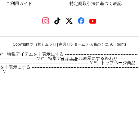
ご利用ガイド
特定商取引法に基づく表記
Copyright © （株）ムラセ | 家具センタームラセ/森のくに. All Rights
/* 特集アイテムを非表示にする -----------------------------------------------
----------------------- */
/* 特集アイテムを非表示にする終わり -------------
Reserved.
--------------------------------------------------------- */ /* トップページ商品
を非表示にする ---------------------------------------------------------------------
- */