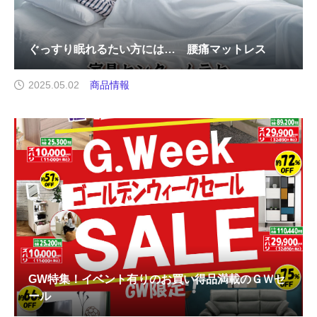
ぐっすり眠れるたい方には… 腰痛マットレス
2025.05.02
商品情報
GW特集！イベント有りのお買い得品満載のＧＷセ
ール