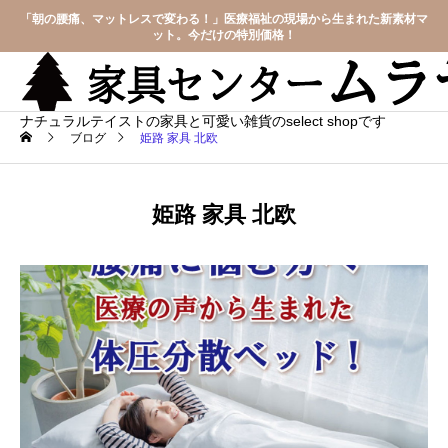
「朝の腰痛、マットレスで変わる！」医療福祉の現場から生まれた新素材マ
ット。今だけの特別価格！
ナチュラルテイストの家具と可愛い雑貨のselect shopです
ブログ
姫路 家具 北欧
姫路 家具 北欧