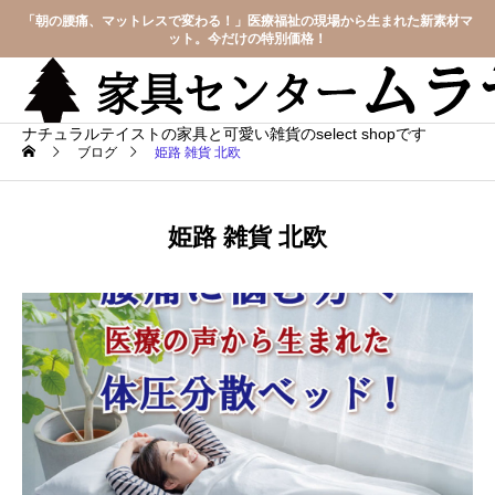
「朝の腰痛、マットレスで変わる！」医療福祉の現場から生まれた新素材マ
ット。今だけの特別価格！
ナチュラルテイストの家具と可愛い雑貨のselect shopです
ブログ
姫路 雑貨 北欧
姫路 雑貨 北欧