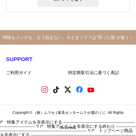
掃除もメンテも、もう悩まない。今どきソファは“買った後”が違う！
SUPPORT
ご利用ガイド
特定商取引法に基づく表記
Copyright © （株）ムラセ | 家具センタームラセ/森のくに. All Rights
/* 特集アイテムを非表示にする -----------------------------------------------
----------------------- */
/* 特集アイテムを非表示にする終わり -------------
Reserved.
--------------------------------------------------------- */ /* トップページ商品
を非表示にする ---------------------------------------------------------------------