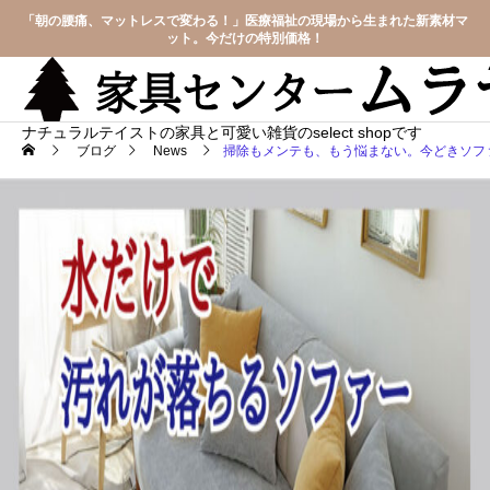
「朝の腰痛、マットレスで変わる！」医療福祉の現場から生まれた新素材マ
ット。今だけの特別価格！
ナチュラルテイストの家具と可愛い雑貨のselect shopです
ブログ
News
掃除もメンテも、もう悩まない。今どきソファ